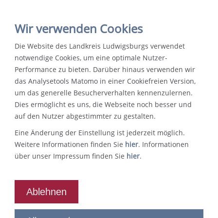
Wir verwenden Cookies
Die Website des Landkreis Ludwigsburgs verwendet
notwendige Cookies, um eine optimale Nutzer-
Performance zu bieten. Darüber hinaus verwenden wir
das Analysetools Matomo in einer Cookiefreien Version,
um das generelle Besucherverhalten kennenzulernen.
Dies ermöglicht es uns, die Webseite noch besser und
auf den Nutzer abgestimmter zu gestalten.
Eine Änderung der Einstellung ist jederzeit möglich.
Weitere Informationen finden Sie
hier
. Informationen
über unser Impressum finden Sie
hier
.
Ablehnen
Willkommen in der Onlinepräsenz des Landratsamts
Lebenswert, wirtschaftlich stark, traditionsbewusst:
Egal ob Verkehr, Asyl, Pflege oder Gesundheit - im
Ludwigsburg. Hier erfahren Sie alles über die
Der Landkreis Ludwigsburg hat viele Facetten, die
Landratsamt Ludwigsburg finden Sie eine breite